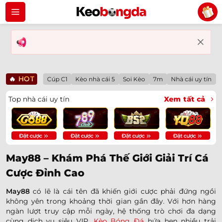
Bỏ
qua
nội
dung
🔥
HOT
Cúp C1
Kèo nhà cái 5
Soi Kèo
7m
Nhà cái uy tín
Top nhà cái uy tín
Xem tất cả
May88 – Khám Phá Thế Giới Giải Trí Cá
Cược Đỉnh Cao
May88
có lẽ là cái tên đã khiến giới cược phải đứng ngồi
không yên trong khoảng thời gian gần đây. Với hơn hàng
ngàn lượt truy cập mỗi ngày, hệ thống trò chơi đa dạng
cùng dịch vụ siêu VIP,
Kèo Bóng Đá
hứa hẹn nhiều trải