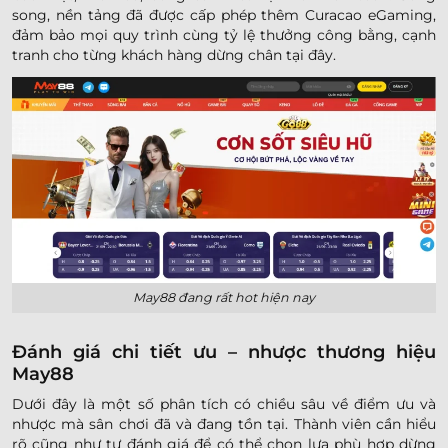
song, nền tảng đã được cấp phép thêm Curacao eGaming,
đảm bảo mọi quy trình cùng tỷ lệ thưởng công bằng, cạnh
tranh cho từng khách hàng dừng chân tại đây.
May88 đang rất hot hiện nay
Đánh giá chi tiết ưu – nhược thương hiệu
May88
Dưới đây là một số phân tích có chiều sâu về điểm ưu và
nhược mà sân chơi đã và đang tồn tại. Thành viên cần hiểu
rõ cũng như tự đánh giá để có thể chọn lựa phù hợp dừng